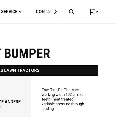
SERVICE
CONTACT
T BUMPER
ES LAWN TRACTORS
Tow-Tine De-Thatcher,
working width 102 cm, 20
teeth (heat treated),
ZE ANDERE
variable pressure through
N
loading