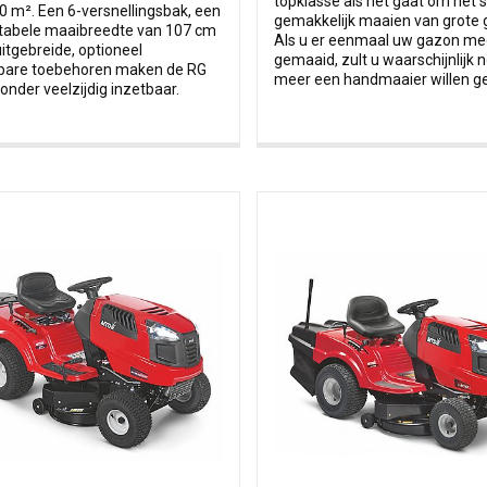
topklasse als het gaat om het 
00 m². Een 6-versnellingsbak, een
gemakkelijk maaien van grote 
tabele maaibreedte van 107 cm
Als u er eenmaal uw gazon me
uitgebreide, optioneel
gemaaid, zult u waarschijnlijk n
gbare toebehoren maken de RG
meer een handmaaier willen ge
zonder veelzijdig inzetbaar.