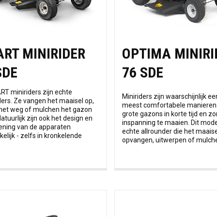
RT MINIRIDER
OPTIMA MINIRI
SDE
76 SDE
T miniriders zijn echte
Miniriders zijn waarschijnlijk e
ders. Ze vangen het maaisel op,
meest comfortabele maniere
het weg of mulchen het gazon
grote gazons in korte tijd en z
Natuurlijk zijn ook het design en
inspanning te maaien. Dit mode
ening van de apparaten
echte allrounder die het maais
elijk - zelfs in kronkelende
opvangen, uitwerpen of mulch