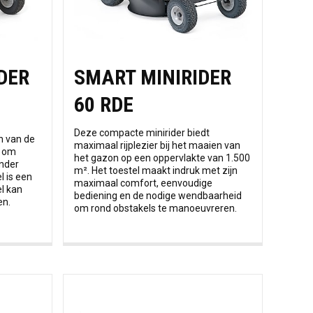
DER
SMART MINIRIDER
60 RDE
Deze compacte minirider biedt
en van de
maximaal rijplezier bij het maaien van
n om
het gazon op een oppervlakte van 1.500
onder
m². Het toestel maakt indruk met zijn
l is een
maximaal comfort, eenvoudige
el kan
bediening en de nodige wendbaarheid
en.
om rond obstakels te manoeuvreren.