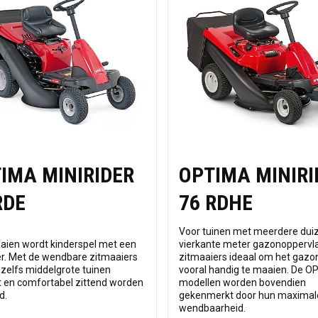
IMA MINIRIDER
OPTIMA MINIRI
RDE
76 RDHE
Voor tuinen met meerdere du
ien wordt kinderspel met een
vierkante meter gazonoppervla
er. Met de wendbare zitmaaiers
zitmaaiers ideaal om het gazo
zelfs middelgrote tuinen
vooral handig te maaien. De 
nt en comfortabel zittend worden
modellen worden bovendien
d.
gekenmerkt door hun maximal
wendbaarheid.