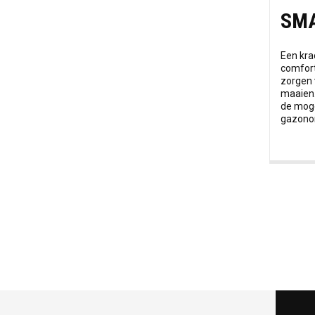
SMA
Een kra
comfor
zorgen 
maaien.
de moge
gazonon