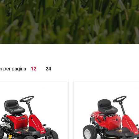
n per pagina
12
24