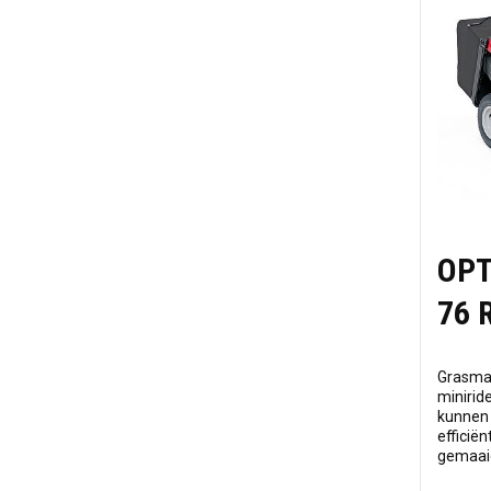
OPT
76 
Grasmaa
minirid
kunnen 
efficië
gemaai