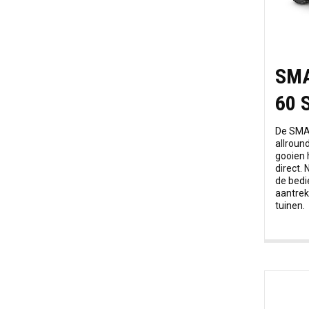
SMA
60 
De SMAR
allroun
gooien 
direct. 
de bedi
aantrekk
tuinen.