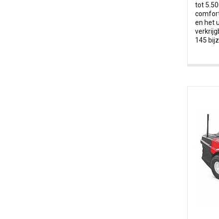
tot 5.5
comfor
en het 
verkrij
145 bij