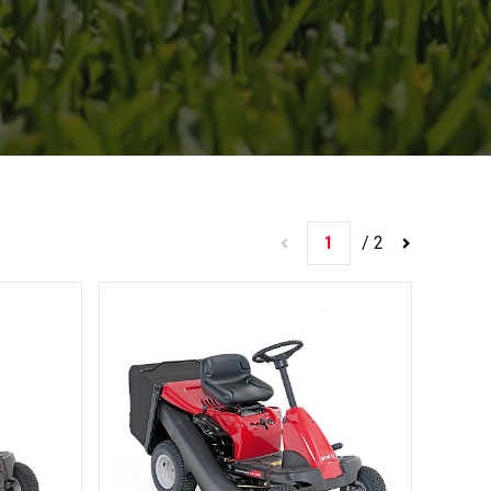
1
/
2