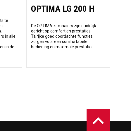
OPTIMA LG 200 H
ts te
et
De OPTIMA zitmaaiers zijn duidelijk
.
gericht op comfort en prestaties.
s in alle
Talrijke goed doordachte functies
or
zorgen voor een comfortabele
en in de
bediening en maximale prestaties.