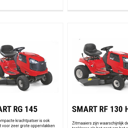
RT RG 145
SMART RF 130 
mpacte krachtpatser is ook
Zitmaaiers zijn waarschijnlijk d
t voor zeer grote oppervlakken