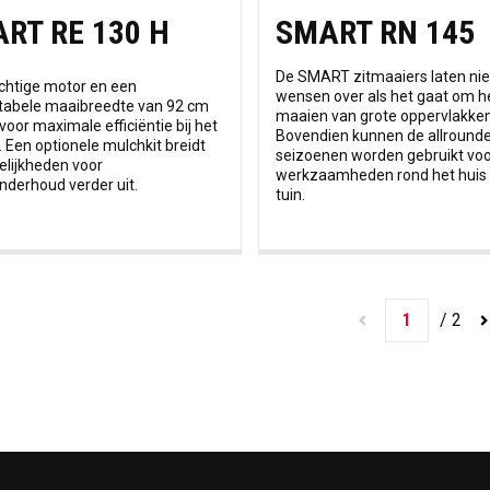
RT RE 130 H
SMART RN 145
De SMART zitmaaiers laten nie
chtige motor en een
wensen over als het gaat om h
tabele maaibreedte van 92 cm
maaien van grote oppervlakken
voor maximale efficiëntie bij het
Bovendien kunnen de allrounder
 Een optionele mulchkit breidt
seizoenen worden gebruikt vo
lijkheden voor
werkzaamheden rond het huis 
derhoud verder uit.
tuin.
1
/
2